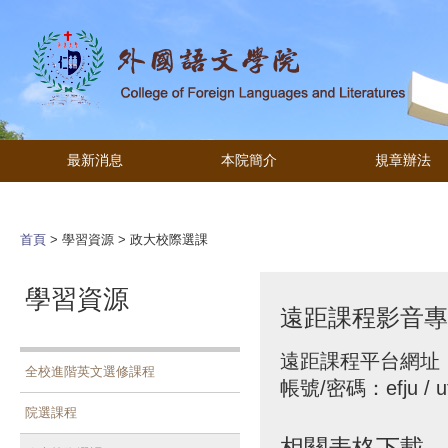
最新消息
本院簡介
規章辦法
首頁
>
學習資源
>
政大校際選課
學習資源
遠距課程影音專
遠距課程平台網址
全校進階英文選修課程
帳號/密碼：efju / uf
院選課程
相關表格下載